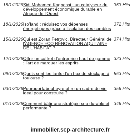
18/1/2026
Sidi Mohamed Kagnassi : un catalyseur du
363 Hits
développement économique durable en
Afrique de l’Ouest
18/1/2026
Iso'land : réduisez vos dépenses
372 Hits
énergétiques grâce à l’isolation des combles
15/1/2026
Qui est Zoran Petrovic, Directeur Général de
374 Hits
l'AGENCE ECO RÉNOVATION AQUITAINE
DE L'HABITAT ?
12/1/2026
Offrir un coffret d’entreprise haut de gamme
323 Hits
: l’art de marquer les esprits
09/1/2026
Quels sont les tarifs d’un box de stockage à
563 Hits
toulouse ?
03/1/2026
Pourquoi labouheyre offre un cadre de vie
356 Hits
ideal pour construire ?
01/1/2026
Comment bâtir une stratégie seo durable et
346 Hits
performante ?
immobilier.scp-architecture.fr