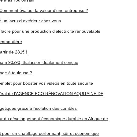
 Le Mas Toulousain
Comment évaluer la valeur d'une entreprise ?
 d'un jacuzzi extérieur chez vous
 facile pour une production d'électricité renouvelable
 immobilière
rtir de 281€ !
am 90x90, thalassor idéalement conçue
kage à toulouse ?
mplet pour booster vos vidéos en toute sécurité
 Général de l'AGENCE ECO RÉNOVATION AQUITAINE DE
gétiques grâce à l’isolation des combles
ur du développement économique durable en Afrique de
et pour un chauffage performant, sûr et économique