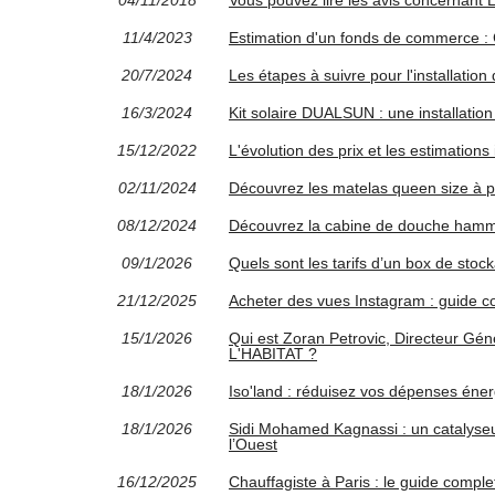
04/11/2018
Vous pouvez lire les avis concernant
11/4/2023
Estimation d'un fonds de commerce : 
20/7/2024
Les étapes à suivre pour l'installation
16/3/2024
Kit solaire DUALSUN : une installation
15/12/2022
L'évolution des prix et les estimations
02/11/2024
Découvrez les matelas queen size à pa
08/12/2024
Découvrez la cabine de douche hamm
09/1/2026
Quels sont les tarifs d’un box de stoc
21/12/2025
Acheter des vues Instagram : guide co
15/1/2026
Qui est Zoran Petrovic, Directeur
L'HABITAT ?
18/1/2026
Iso'land : réduisez vos dépenses éner
18/1/2026
Sidi Mohamed Kagnassi : un catalyse
l’Ouest
16/12/2025
Chauffagiste à Paris : le guide compl