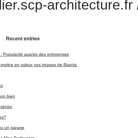
er.scp-architecture.fr 
Recent entries
 : Popularité auprès des entreprises
 mettre en valeur vos images de Biarritz
nt
son bien
 sénior
es?
 ou un garage