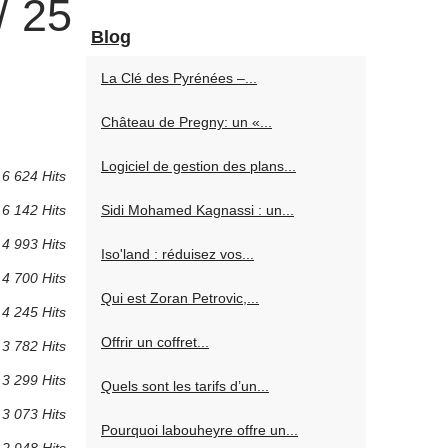
/ 25
Blog
La Clé des Pyrénées –...
Château de Pregny: un «...
Logiciel de gestion des plans...
6 624 Hits
6 142 Hits
Sidi Mohamed Kagnassi : un...
4 993 Hits
Iso'land : réduisez vos...
4 700 Hits
Qui est Zoran Petrovic,...
4 245 Hits
Offrir un coffret...
3 782 Hits
3 299 Hits
Quels sont les tarifs d’un...
3 073 Hits
Pourquoi labouheyre offre un...